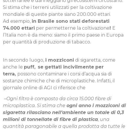
sotterranee e danneggiano gli ecosistemi circostanti.
Si stima che i terreni utilizzati per la coltivazione
mondiale di queste piante siano 200.000 ettari.
Ad esempio,
in Brasile sono stati
deforestati
74.000 ettari
per permetterne la coltivazione
!
E
l’Italia non è da meno: siamo il primo paese in Europa
per quantità di produzione di tabacco.
In secondo luogo,
i mozziconi
di sigaretta, come
anche le
puff,
se
gettati incivilmente
per
terra,
possono contaminare i corsi d’acqua sia di
sostanze chimiche che di microplastiche. Infatti, il
giornale online di AGI ci riferisce che
–
Ogni filtro è composto da circa 15.000 fibre di
microplastica. Si stima che
ogni anno i mozziconi di
sigaretta rilasciano nell’ambiente un totale di 0,3
milioni di tonnellate di fibre di plastica
, una
quantità paragonabile a quella prodotta da tutte le