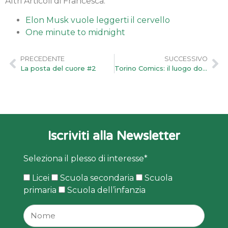
Altri Articoli di Francesca:
Elon Musk vuole leggerti il cervello
One minute to midnight
PRECEDENTE
SUCCESSIVO
La posta del cuore #2
Torino Comics: il luogo dove ci si può sentire a proprio agio vestito da fatina
Iscriviti alla Newsletter
Seleziona il plesso di interesse*
Licei
Scuola secondaria
Scuola
primaria
Scuola dell’infanzia