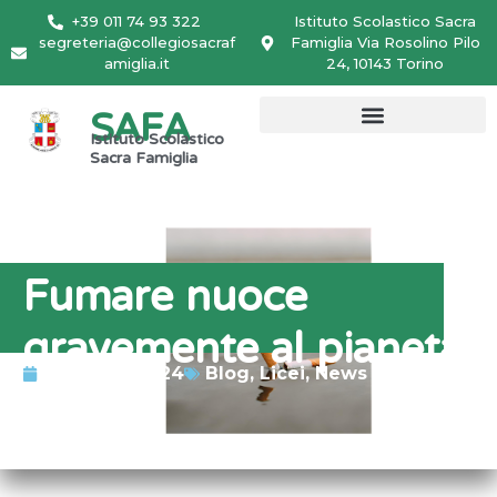
+39 011 74 93 322
Istituto Scolastico Sacra
segreteria@collegiosacraf
Famiglia Via Rosolino Pilo
amiglia.it
24, 10143 Torino
SAFA
Istituto Scolastico
Sacra Famiglia
Fumare nuoce
gravemente al pianeta
Aprile 14, 2024
Blog
,
Licei
,
News